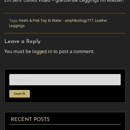
Ein sehr cooles Video – glänzende Leggings im Wasser!
Tags:
Heels & Pink Top In Water - amphibology777
,
Leather
Leggings
Leave a Reply
You must be
logged in
to post a comment.
Search
for:
RECENT POSTS