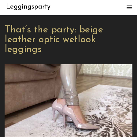
Leggingsparty
That’s the party: beige
leather optic wetlook
leggings