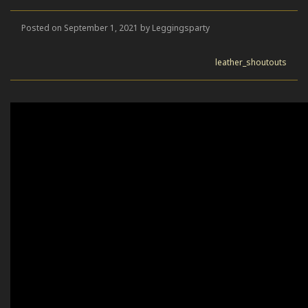
Posted on September 1, 2021 by Leggingsparty
leather_shoutouts